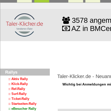
3578 angeme
AZ in BMCen
Rallys
Taler-Klicker.de - Neua
:: Aktiv Rally
:: Klick-Rally
Wichtig bei Anmeldungen mit
:: Ref-Rally
:: Surf-Rally
:: Ticket-Rally
:: Startseiten-Rally
:: eBesucher Rally